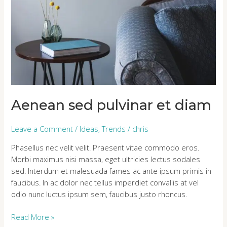
pulvinar
et
diam
Aenean sed pulvinar et diam
Leave a Comment
/
Ideas
,
Trends
/
chris
Phasellus nec velit velit. Praesent vitae commodo eros.
Morbi maximus nisi massa, eget ultricies lectus sodales
sed. Interdum et malesuada fames ac ante ipsum primis in
faucibus. In ac dolor nec tellus imperdiet convallis at vel
odio nunc luctus ipsum sem, faucibus justo rhoncus.
Read More »