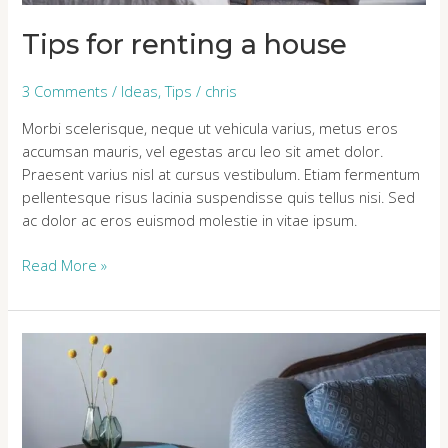
Tips for renting a house
3 Comments
/
Ideas
,
Tips
/
chris
Morbi scelerisque, neque ut vehicula varius, metus eros
accumsan mauris, vel egestas arcu leo sit amet dolor.
Praesent varius nisl at cursus vestibulum. Etiam fermentum
pellentesque risus lacinia suspendisse quis tellus nisi. Sed
ac dolor ac eros euismod molestie in vitae ipsum.
Read More »
Starting
a
small
business