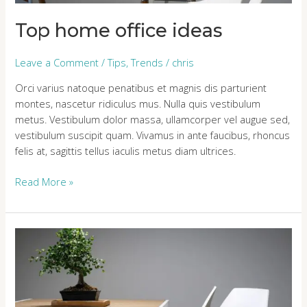
Top home office ideas
Leave a Comment
/
Tips
,
Trends
/
chris
Orci varius natoque penatibus et magnis dis parturient
montes, nascetur ridiculus mus. Nulla quis vestibulum
metus. Vestibulum dolor massa, ullamcorper vel augue sed,
vestibulum suscipit quam. Vivamus in ante faucibus, rhoncus
felis at, sagittis tellus iaculis metus diam ultrices.
Read More »
Class
aptent
taciti
id
sociosqu